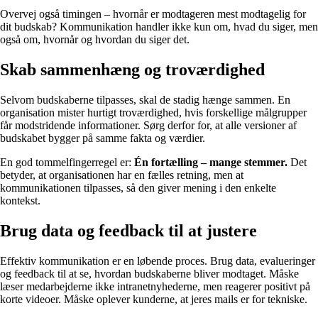
Overvej også timingen – hvornår er modtageren mest modtagelig for
dit budskab? Kommunikation handler ikke kun om, hvad du siger, men
også om, hvornår og hvordan du siger det.
Skab sammenhæng og troværdighed
Selvom budskaberne tilpasses, skal de stadig hænge sammen. En
organisation mister hurtigt troværdighed, hvis forskellige målgrupper
får modstridende informationer. Sørg derfor for, at alle versioner af
budskabet bygger på samme fakta og værdier.
En god tommelfingerregel er:
Én fortælling – mange stemmer.
Det
betyder, at organisationen har en fælles retning, men at
kommunikationen tilpasses, så den giver mening i den enkelte
kontekst.
Brug data og feedback til at justere
Effektiv kommunikation er en løbende proces. Brug data, evalueringer
og feedback til at se, hvordan budskaberne bliver modtaget. Måske
læser medarbejderne ikke intranetnyhederne, men reagerer positivt på
korte videoer. Måske oplever kunderne, at jeres mails er for tekniske.